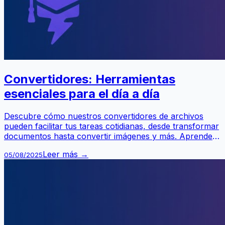
Convertidores: Herramientas
esenciales para el día a día
Descubre cómo nuestros convertidores de archivos
pueden facilitar tus tareas cotidianas, desde transformar
documentos hasta convertir imágenes y más. Aprende
cómo optimizar tu flujo de trabajo con nuestras
Leer más →
05/08/2025
herramientas profesionales.